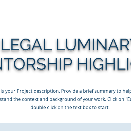
a
Nuestro Fundador
Cómo puedes ayudar
Premio GG de a
LEGAL LUMINAR
TORSHIP HIGHL
 is your Project description. Provide a brief summary to help
tand the context and background of your work. Click on "Ed
double click on the text box to start.