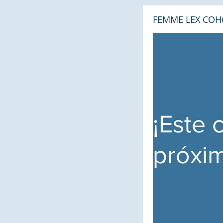
FEMME LEX COH
¡Este 
próxi