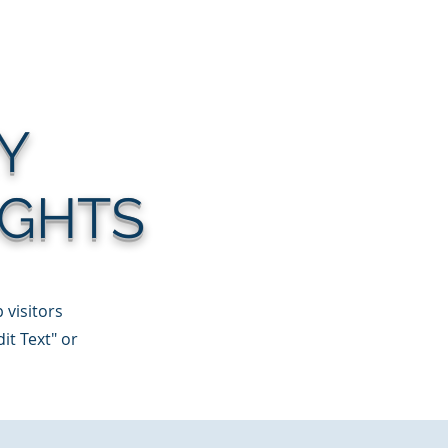
lfabetización lectora
More
Y
IGHTS
 visitors
it Text" or